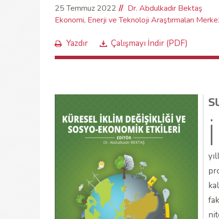
25 Temmuz 2022
Dr. Abdulkadir Bektaş
Ekonomi, Enerji ve Teknoloji Araştırmaları Merke
Yazdır
Çalışmayı İndir (PDF)
S
İ
yıl
pr
ka
fa
nit