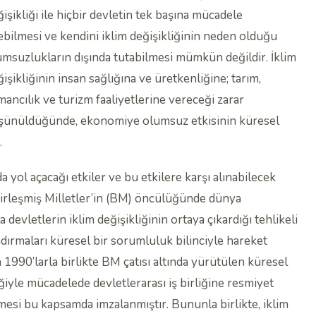
işikliği ile hiçbir devletin tek başına mücadele
ebilmesi ve kendini iklim değişikliğinin neden olduğu
umsuzlukların dışında tutabilmesi mümkün değildir. İklim
işikliğinin insan sağlığına ve üretkenliğine; tarım,
mancılık ve turizm faaliyetlerine vereceği zarar
şünüldüğünde, ekonomiye olumsuz etkisinin küresel
.
 yol açacağı etkiler ve bu etkilere karşı alınabilecek
 Birleşmiş Milletler’in (BM) öncülüğünde dünya
 devletlerin iklim değişikliğinin ortaya çıkardığı tehlikeli
ndırmaları küresel bir sorumluluk bilinciyle hareket
 1990’larla birlikte BM çatısı altında yürütülen küresel
ğiyle mücadelede devletlerarası iş birliğine resmiyet
esi bu kapsamda imzalanmıştır. Bununla birlikte, iklim