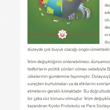
değ
ed
ol
değ
or
dü
düzeyde çok büyük olacağı öngörülmektedir
İklim değişikliğinin önlenebilmesi, dünyamızda
tedbirlerin politik yönleri olması sebebiyle
ülkelerinin gündemine taşınmıştır. Dolayısıyla
süreçten kurtulmaları ya da etkilerini sınırla
etmelerini gerekli kılmaktadır. Bu doğrultuda
bir çaba söz konusu olmuştur. İklim değişikli
kazandıran Kyoto Protokolü ve Paris Sözleşm