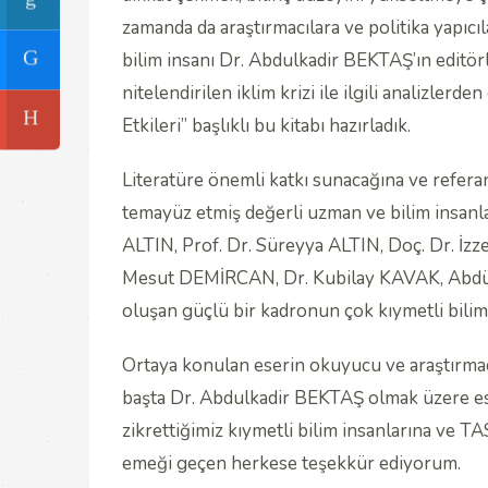
zamanda da araştırmacılara ve politika yapıc
bilim insanı Dr. Abdulkadir BEKTAŞ’ın editö
nitelendirilen iklim krizi ile ilgili analizle
Etkileri” başlıklı bu kitabı hazırladık.
Literatüre önemli katkı sunacağına ve referan
temayüz etmiş değerli uzman ve bilim insanl
ALTIN, Prof. Dr. Süreyya ALTIN, Doç. Dr. İz
Mesut DEMİRCAN, Dr. Kubilay KAVAK, Abd
oluşan güçlü bir kadronun çok kıymetli bilim
Ortaya konulan eserin okuyucu ve araştırmacıl
başta Dr. Abdulkadir BEKTAŞ olmak üzere es
zikrettiğimiz kıymetli bilim insanlarına ve TA
emeği geçen herkese teşekkür ediyorum.