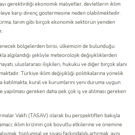
ayı gerektirdiği ekonomik maliyetler, devletlerin iklim
eleye karşı direnç göstermesine neden olabilmektedir.
ştırma, tarım gibi birçok ekonomik sektörün yeniden
r.
ilenecek bölgelerden birisi, ülkemizin de bulunduğu
kla algılandığı şekliyle meteorolojik değişikliklerden
yatı, uluslararası ilişkileri, hukuku ve diğer birçok alanı
maktadır. Türkiye iklim değişikliği politikalarına yönelik
ara katılmakta, kural ve kurumlarını yeni duruma uygun
te yapılması gereken daha pek çok iş ve atılması gereken
ırmalar Vakfı (TASAV) olarak bu perspektiften bakışla
macı; iklim krizinin çok boyutlu etkilerine ve önemine
lışmak, toplumsal ve siyasi farkındalığı artırmak, aynı