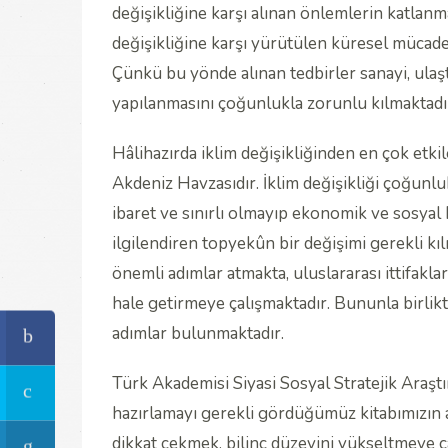
değişikliğine karşı alınan önlemlerin katlanm
değişikliğine karşı yürütülen küresel mücad
Çünkü bu yönde alınan tedbirler sanayi, ula
yapılanmasını çoğunlukla zorunlu kılmaktadı
Hâlihazırda iklim değişikliğinden en çok etk
Akdeniz Havzasıdır. İklim değişikliği çoğunlu
ibaret ve sınırlı olmayıp ekonomik ve sosyal ha
ilgilendiren topyekûn bir değişimi gerekli kıl
önemli adımlar atmakta, uluslararası ittifakl
hale getirmeye çalışmaktadır. Bununla birlik
adımlar bulunmaktadır.
Türk Akademisi Siyasi Sosyal Stratejik Araşt
hazırlamayı gerekli gördüğümüz kitabımızın a
dikkat çekmek, bilinç düzeyini yükseltmeye ça