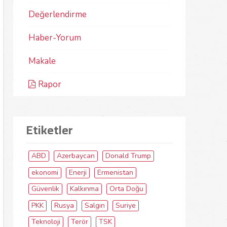
Değerlendirme
Haber-Yorum
Makale
Rapor
Etiketler
ABD
Azerbaycan
Donald Trump
ekonomi
Enerji
Ermenistan
Güvenlik
Kalkınma
Orta Doğu
PKK
Rusya
Salgın
Suriye
Teknoloji
Terör
TSK