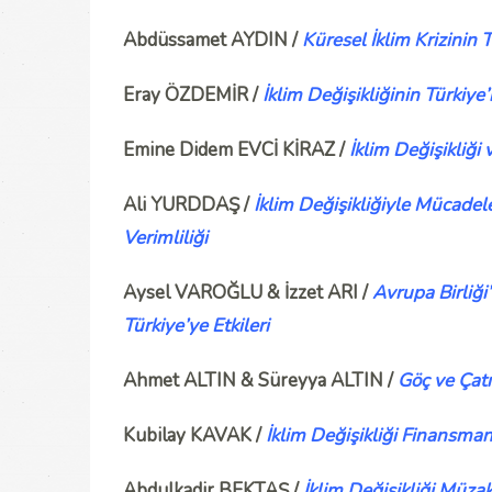
Abdüssamet AYDIN /
Küresel İklim Krizinin 
Eray ÖZDEMİR /
İklim Değişikliğinin Türkiy
Emine Didem EVCİ KİRAZ /
İklim Değişikliği
Ali YURDDAŞ /
İklim Değişikliğiyle Mücadele
Verimliliği
Aysel VAROĞLU & İzzet ARI /
Avrupa Birliğ
Türkiye’ye Etkileri
Ahmet ALTIN & Süreyya ALTIN /
Göç ve Çatı
Kubilay KAVAK /
İklim Değişikliği Finansman
Abdulkadir BEKTAŞ /
İklim Değişikliği Müza