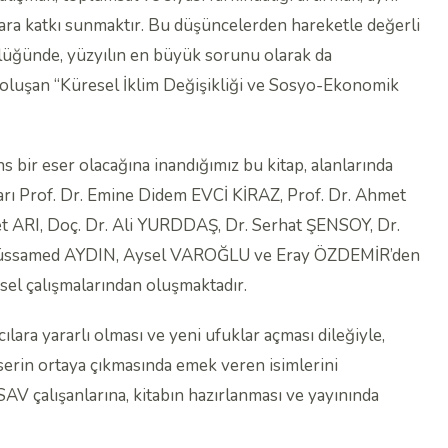
ılara katkı sunmaktır. Bu düşüncelerden hareketle değerli
rlüğünde, yüzyılın en büyük sorunu olarak da
rden oluşan “Küresel İklim Değişikliği ve Sosyo-Ekonomik
s bir eser olacağına inandığımız bu kitap, alanlarında
arı Prof. Dr. Emine Didem EVCİ KİRAZ, Prof. Dr. Ahmet
zet ARI, Doç. Dr. Ali YURDDAŞ, Dr. Serhat ŞENSOY, Dr.
üssamed AYDIN, Aysel VAROĞLU ve Eray ÖZDEMİR’den
sel çalışmalarından oluşmaktadır.
ara yararlı olması ve yeni ufuklar açması dileğiyle,
erin ortaya çıkmasında emek veren isimlerini
SAV çalışanlarına, kitabın hazırlanması ve yayınında