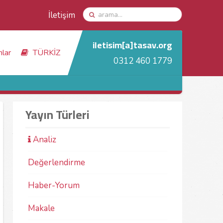
İletişim
iletisim[a]tasav.org
nlar
TÜRKİZ
0312 460 1779
Yayın Türleri
Analiz
Değerlendirme
Haber-Yorum
Makale