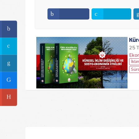
Kür
25 
Ekon
İkli
Sürd