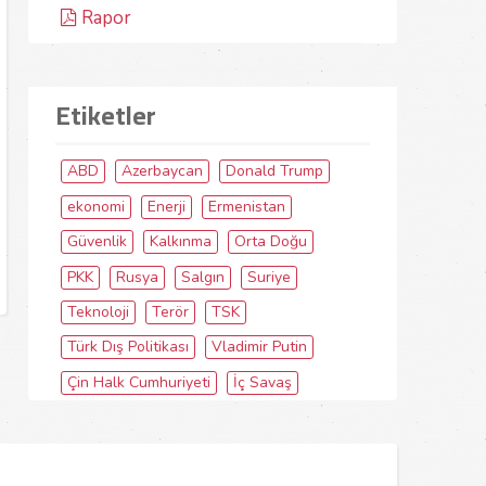
Rapor
Etiketler
ABD
Azerbaycan
Donald Trump
ekonomi
Enerji
Ermenistan
Güvenlik
Kalkınma
Orta Doğu
PKK
Rusya
Salgın
Suriye
Teknoloji
Terör
TSK
Türk Dış Politikası
Vladimir Putin
Çin Halk Cumhuriyeti
İç Savaş