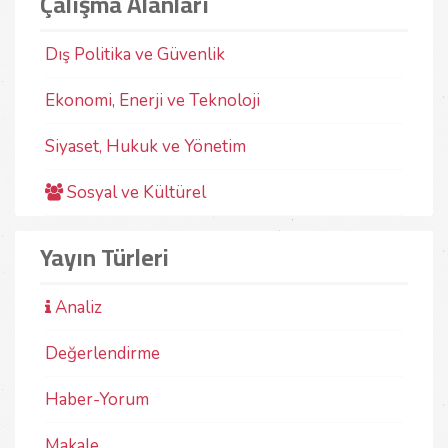
Çalışma Alanları
Türkiye’de hayvancılığın dünü, bugünü ve geleceğini
Son y
ele alan, fırsat ve riskleri değerlendiren ve
çevr
sürdürülebilirlik çerçevesinde politika önerileri
ülke
Dış Politika ve Güvenlik
sunan bu kitabın literatüre önemli katkı sunacağına
önem
inanıyoruz.
başl
Ekonomi, Enerji ve Teknoloji
11-10-2025
Prof. Dr. Zafer Bulut
25-
Siyaset, Hukuk ve Yönetim
Sosyal ve Kültürel
Yayın Türleri
Analiz
Değerlendirme
Haber-Yorum
Makale