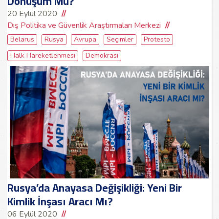
Dönüşüm Mü?
20 Eylül 2020
Dış Politika ve Güvenlik Araştırmaları Merkezi
Belarus
Rusya
Avrupa
Seçimler
Protesto
Halk Hareketlenmesi
Demokrasi
Rusya’da Anayasa Değişikliği: Yeni Bir
Kimlik İnşası Aracı Mı?
06 Eylül 2020