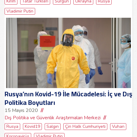
Kırım
Tatar Türkleri
Sürgün
Ukrayna
Rusya
Vladimir Putin
Rusya’nın Kovid-19 İle Mücadelesi: İç ve Dış
Politika Boyutları
15 Mayıs 2020
Dış Politika ve Güvenlik Araştırmaları Merkezi
Rusya
Kovid19
Salgın
Çin Halk Cumhuriyeti
Vuhan
Koronavirüs
Vladimir Putin