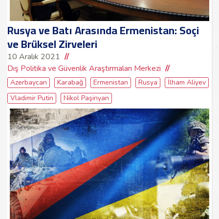
Rusya ve Batı Arasında Ermenistan: Soçi
ve Brüksel Zirveleri
10 Aralık 2021
Dış Politika ve Güvenlik Araştırmaları Merkezi
Azerbaycan
Karabağ
Ermenistan
Rusya
İlham Aliyev
Vladimir Putin
Nikol Paşinyan