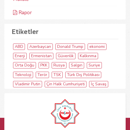
Rapor
Etiketler
ABD
Azerbaycan
Donald Trump
ekonomi
Enerji
Ermenistan
Güvenlik
Kalkınma
Orta Doğu
PKK
Rusya
Salgın
Suriye
Teknoloji
Terör
TSK
Türk Dış Politikası
Vladimir Putin
Çin Halk Cumhuriyeti
İç Savaş