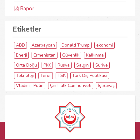
Rapor
Etiketler
ABD
Azerbaycan
Donald Trump
ekonomi
Enerji
Ermenistan
Güvenlik
Kalkınma
Orta Doğu
PKK
Rusya
Salgın
Suriye
Teknoloji
Terör
TSK
Türk Dış Politikası
Vladimir Putin
Çin Halk Cumhuriyeti
İç Savaş