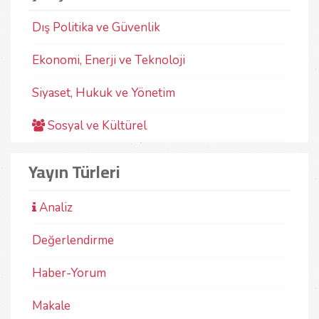
kitap, Cumhuriyet döneminde uygulanan dış politika
terö
ve güvenlik politikalarına ilişkin
Türk
değerlendirmelerden oluşmaktadır.
siya
Dış Politika ve Güvenlik
sağl
03-11-2023
Prof. Dr. Yalçın Sarıkaya
08-
Ekonomi, Enerji ve Teknoloji
Siyaset, Hukuk ve Yönetim
Sosyal ve Kültürel
Yayın Türleri
Analiz
Değerlendirme
Haber-Yorum
Makale