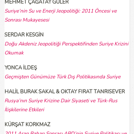
MEHMET ÇAĞATAY GÜLER
Suriye’nin Su ve Enerji Jeopolitiği: 2011 Öncesi ve
Sonrası Mukayesesi
SERDAR KESGİN
Doğu Akdeniz Jeopolitiği Perspektifinden Suriye Krizini
Okumak
YONCA İLDEŞ
Geçmişten Günümüze Türk Dış Politikasında Suriye
HALİL BURAK SAKAL & OKTAY FIRAT TANRISEVER
Rusya’nın Suriye Krizine Dair Siyaseti ve Türk-Rus
İlişkilerine Etkileri
KÜRŞAT KORKMAZ
2011 Arap Baharı Sonrası ABD’nin Suriye Politikası ve