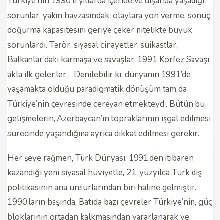
Türkiye’nin 1990’lı yıllarda içeride ve dışarıda yaşadığı
sorunlar, yakın havzasındaki olaylara yön verme, sonuç
doğurma kapasitesini geriye çeker nitelikte büyük
sorunlardı. Terör, siyasal cinayetler, suikastlar,
Balkanlar’daki karmaşa ve savaşlar, 1991 Körfez Savaşı
akla ilk gelenler… Denilebilir ki, dünyanın 1991’de
yaşamakta olduğu paradigmatik dönüşüm tam da
Türkiye’nin çevresinde cereyan etmekteydi. Bütün bu
gelişmelerin, Azerbaycan’ın topraklarının işgal edilmesi
sürecinde yaşandığına ayrıca dikkat edilmesi gerekir.
Her şeye rağmen, Türk Dünyası, 1991’den itibaren
kazandığı yeni siyasal hüviyetle, 21. yüzyılda Türk dış
politikasının ana unsurlarından biri haline gelmiştir.
1990’ların başında, Batıda bazı çevreler Türkiye’nin, güç
bloklarının ortadan kalkmasından yararlanarak ve