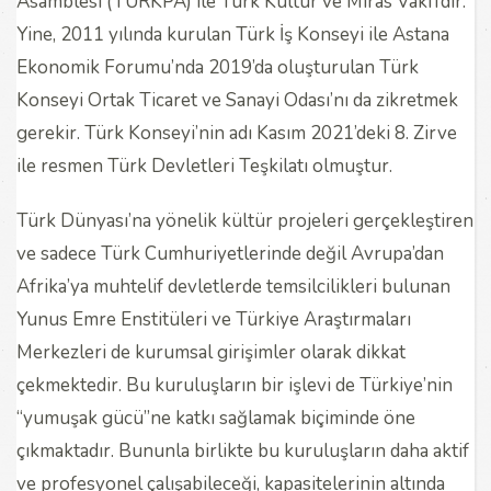
Asamblesi (TÜRKPA) ile Türk Kültür ve Miras Vakfı’dır.
Yine, 2011 yılında kurulan Türk İş Konseyi ile Astana
Ekonomik Forumu’nda 2019’da oluşturulan Türk
Konseyi Ortak Ticaret ve Sanayi Odası’nı da zikretmek
gerekir. Türk Konseyi’nin adı Kasım 2021’deki 8. Zirve
ile resmen Türk Devletleri Teşkilatı olmuştur.
Türk Dünyası’na yönelik kültür projeleri gerçekleştiren
ve sadece Türk Cumhuriyetlerinde değil Avrupa’dan
Afrika’ya muhtelif devletlerde temsilcilikleri bulunan
Yunus Emre Enstitüleri ve Türkiye Araştırmaları
Merkezleri de kurumsal girişimler olarak dikkat
çekmektedir. Bu kuruluşların bir işlevi de Türkiye’nin
“yumuşak gücü”ne katkı sağlamak biçiminde öne
çıkmaktadır. Bununla birlikte bu kuruluşların daha aktif
ve profesyonel çalışabileceği, kapasitelerinin altında