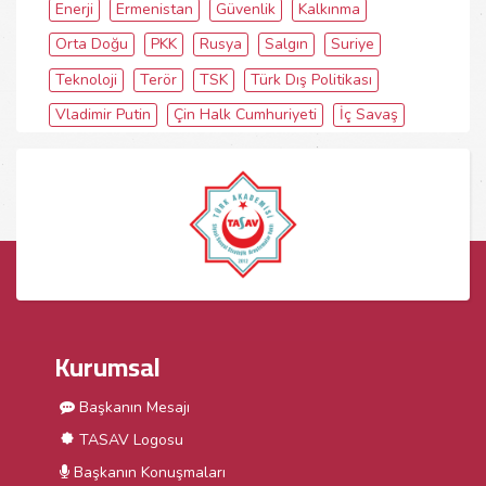
Enerji
Ermenistan
Güvenlik
Kalkınma
Orta Doğu
PKK
Rusya
Salgın
Suriye
Teknoloji
Terör
TSK
Türk Dış Politikası
Vladimir Putin
Çin Halk Cumhuriyeti
İç Savaş
Kurumsal
Başkanın Mesajı
TASAV Logosu
Başkanın Konuşmaları