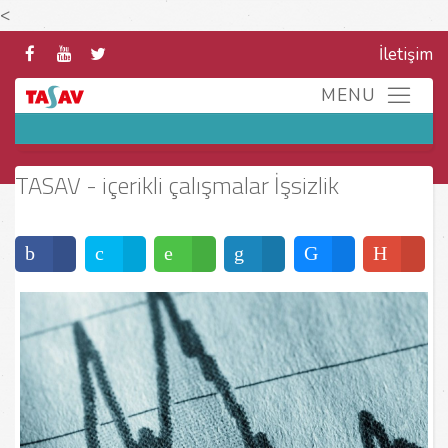
<
İletişim
TASAV - içerikli çalışmalar İşsizlik