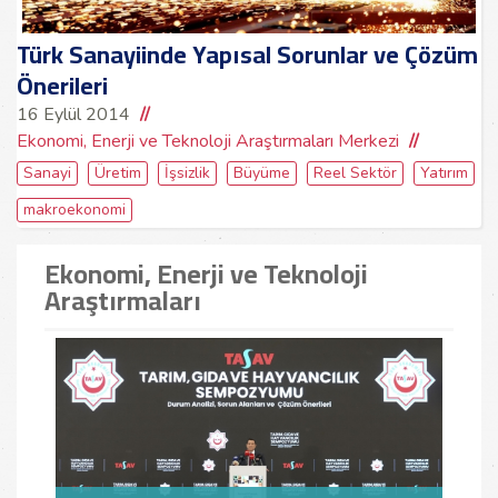
Türk Sanayiinde Yapısal Sorunlar ve Çözüm
Önerileri
16 Eylül 2014
Ekonomi, Enerji ve Teknoloji Araştırmaları Merkezi
Sanayi
Üretim
İşsizlik
Büyüme
Reel Sektör
Yatırım
makroekonomi
Ekonomi, Enerji ve Teknoloji
Araştırmaları