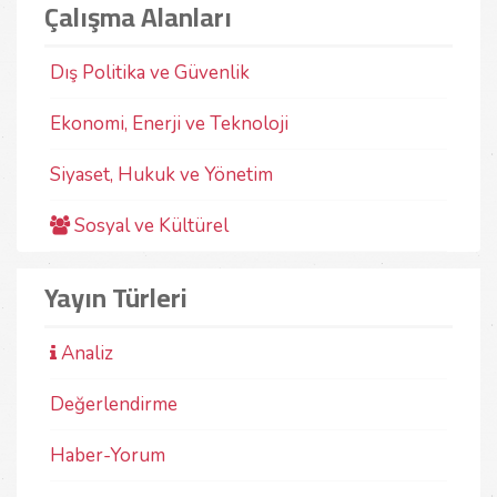
Çalışma Alanları
“Cumh
Bu çalışmada, Ziya Gökalp’in pek çok kalem
kitap
tarafından ele alınan yazı hayatı, siyasî düşünceleri,
aske
ailesi, okul hayatı, hayat felsefesi, insanlarla olan
başla
münasebeti, olaylar karşısında verdiği tepkiler,
Dış Politika ve Güvenlik
değe
aldığı tavırlar ve hal...
02-
31-10-2024
Mustafa Yiğit
Ekonomi, Enerji ve Teknoloji
Siyaset, Hukuk ve Yönetim
Sosyal ve Kültürel
Yayın Türleri
Analiz
Değerlendirme
Haber-Yorum