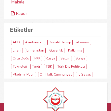
Makale
Rapor
Etiketler
ABD
Azerbaycan
Donald Trump
ekonomi
Enerji
Ermenistan
Güvenlik
Kalkınma
Orta Doğu
PKK
Rusya
Salgın
Suriye
Teknoloji
Terör
TSK
Türk Dış Politikası
Vladimir Putin
Çin Halk Cumhuriyeti
İç Savaş