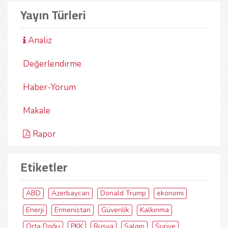
Yayın Türleri
Analiz
Değerlendirme
Haber-Yorum
Makale
Rapor
Etiketler
ABD
Azerbaycan
Donald Trump
ekonomi
Enerji
Ermenistan
Güvenlik
Kalkınma
Orta Doğu
PKK
Rusya
Salgın
Suriye