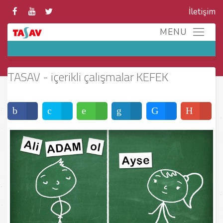
İletişim
TASAV - içerikli çalışmalar KEFEK