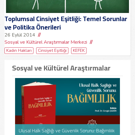
Toplumsal Cinsiyet Eşitliği: Temel Sorunlar
ve Politika Önerileri
26 Eylül 2014
Sosyal ve Kültürel Araştırmalar Merkezi
Kadın Hakları
Cinsiyet Eşitliği
KEFEK
Sosyal ve Kültürel Araştırmalar
Vefa
Vefa
Ulusal Halk Sağlığı ve Güvenlik Sorunu: Bağımlılık
Ulusal Halk Sağlığı ve Güvenlik Sorunu: Bağımlılık
Mef
Mef