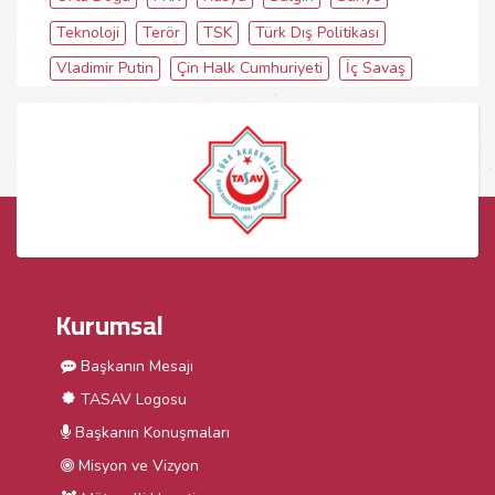
Teknoloji
Terör
TSK
Türk Dış Politikası
Vladimir Putin
Çin Halk Cumhuriyeti
İç Savaş
Kurumsal
Başkanın Mesajı
TASAV Logosu
Başkanın Konuşmaları
Misyon ve Vizyon