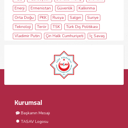
Enerji
Ermenistan
Güvenlik
Kalkınma
Orta Doğu
PKK
Rusya
Salgın
Suriye
Teknoloji
Terör
TSK
Türk Dış Politikası
Vladimir Putin
Çin Halk Cumhuriyeti
İç Savaş
Kurumsal
Başkanın Mesajı
TASAV Logosu