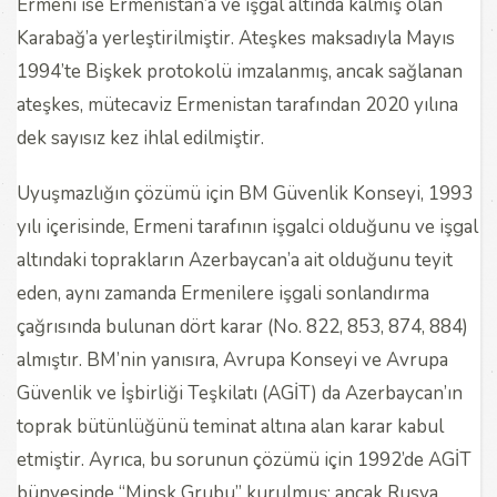
Ermeni ise Ermenistan’a ve işgal altında kalmış olan
Karabağ’a yerleştirilmiştir. Ateşkes maksadıyla Mayıs
1994’te Bişkek protokolü imzalanmış, ancak sağlanan
ateşkes, mütecaviz Ermenistan tarafından 2020 yılına
dek sayısız kez ihlal edilmiştir.
Uyuşmazlığın çözümü için BM Güvenlik Konseyi, 1993
yılı içerisinde, Ermeni tarafının işgalci olduğunu ve işgal
altındaki toprakların Azerbaycan’a ait olduğunu teyit
eden, aynı zamanda Ermenilere işgali sonlandırma
çağrısında bulunan dört karar (No. 822, 853, 874, 884)
almıştır. BM’nin yanısıra, Avrupa Konseyi ve Avrupa
Güvenlik ve İşbirliği Teşkilatı (AGİT) da Azerbaycan’ın
toprak bütünlüğünü teminat altına alan karar kabul
etmiştir. Ayrıca, bu sorunun çözümü için 1992’de AGİT
bünyesinde “Minsk Grubu” kurulmuş; ancak Rusya,