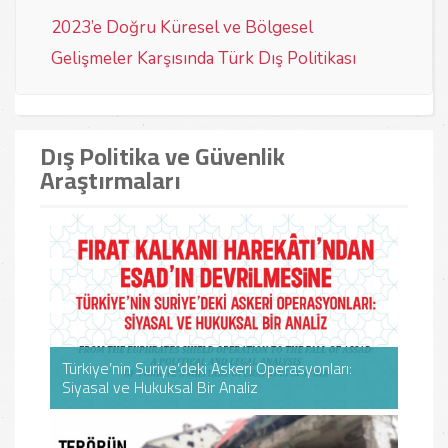
2023’e Doğru Küresel ve Bölgesel
Gelişmeler Karşısında Türk Dış Politikası
Dış Politika ve Güvenlik
Araştırmaları
Türkiye’nin Suriye’deki Askeri Operasyonları:
Türkiye’nin Suriye’deki Askeri Operasyonları:
Suri
Suri
Siyasal ve Hukuksal Bir Analiz
Siyasal ve Hukuksal Bir Analiz
Yan
Yan
DIŞ POLITIKA VE GÜVENLIK ARAŞTIRMALARI MERKEZI
DIŞ 