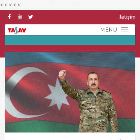
<
<
<
<
<
İletişim