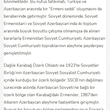
bilinmektedir. Bu nüfus tahkimatı, Türkiye ve
Azerbaycan arasında bir “Ermeni seddi” oluşmasını da
beraberinde getirmiştir. Sovyet döneminde, Sovyet
Ermenistan’ı ve Sovyet Azerbaycan’ında iki toplum
arasında büyük boyutlu çatışma olmamışsa da alınan
kararlarla Ermenistan Sovyet Cumhuriyeti, Azerbaycan
Sovyet Cumhuriyeti topraklarının aleyhine peyderpey
genişletilmiştir.
Dağlık Karabağ Özerk Oblastı ise 1923’te Sovyetler
Birliği’nin Azerbaycan Sovyet Sosyalist Cumhuriyeti
içinde kurduğu bir özerk bölgedir. SSCB’nin dağılması
sürecinde aslında Azerbaycan Sovyeti’ne bağlı bir
özerk bölge olan Karabağ’daki Ermeniler, 1987’den
itibaren Azerbaycan aleyhine faaliyetlere girişmiştir.
Bunun bir boyutunu bölge parlamentosunun Erivan’a