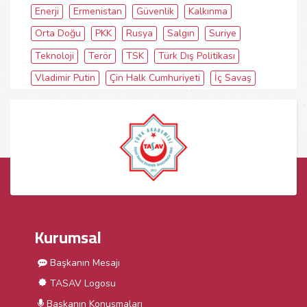
Enerji
Ermenistan
Güvenlik
Kalkınma
Orta Doğu
PKK
Rusya
Salgın
Suriye
Teknoloji
Terör
TSK
Türk Dış Politikası
Vladimir Putin
Çin Halk Cumhuriyeti
İç Savaş
Kurumsal
Başkanın Mesajı
TASAV Logosu
Başkanın Konuşmaları