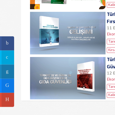
Kal
Tür
Fır
11 
Ekon
Tar
Kırs
Tür
Güv
12 
Ekon
Tar
Kal