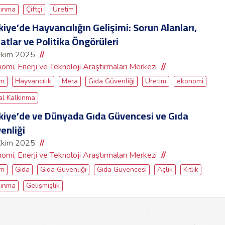
kınma
Çiftçi
Üretim
kiye’de Hayvancılığın Gelişimi: Sorun Alanları,
satlar ve Politika Öngörüleri
Ekim 2025
omi, Enerji ve Teknoloji Araştırmaları Merkezi
ım
Hayvancılık
Mera
Gıda Güvenliği
Üretim
ekonomi
al Kalkınma
kiye’de ve Dünyada Gıda Güvencesi ve Gıda
enliği
Ekim 2025
omi, Enerji ve Teknoloji Araştırmaları Merkezi
ım
Gıda
Gıda Güvenliği
Gıda Güvencesi
Açlık
Kıtlık
kınma
Gelişmişlik