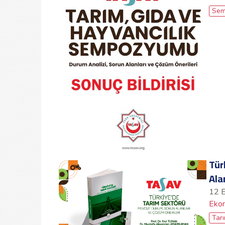
Sem
Tür
Ala
12 
Ekon
Tar