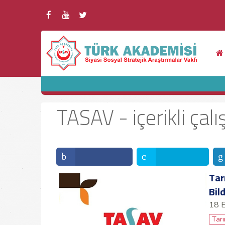
TASAV - içerikli çal
Tar
Bild
18 
Tar