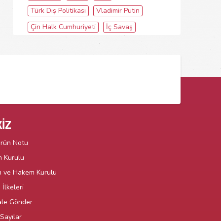
Türk Dış Politikası
Vladimir Putin
Çin Halk Cumhuriyeti
İç Savaş
İZ
örün Notu
n Kurulu
m ve Hakem Kurulu
İlkeleri
le Gönder
Sayılar