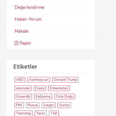
Değerlendirme
Haber-Yorum
Makale
Rapor
Etiketler
ABD
Azerbaycan
Donald Trump
ekonomi
Enerji
Ermenistan
Güvenlik
Kalkınma
Orta Doğu
PKK
Rusya
Salgın
Suriye
Teknoloji
Terör
TSK