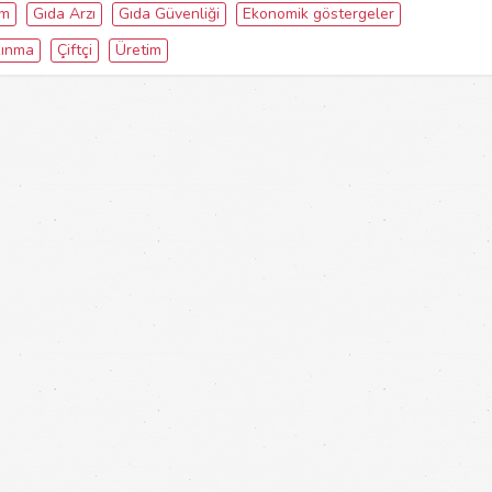
ım
Gıda Arzı
Gıda Güvenliği
Ekonomik göstergeler
kınma
Çiftçi
Üretim