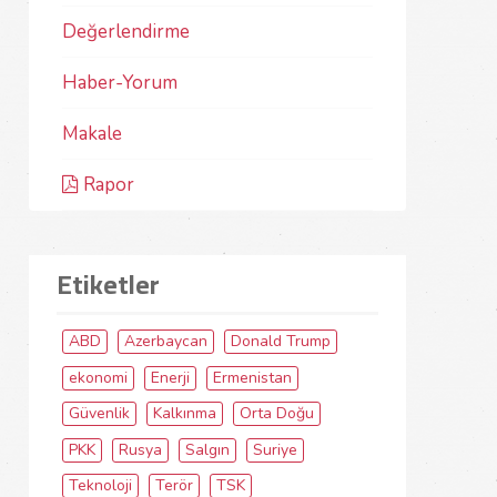
Değerlendirme
Haber-Yorum
Makale
Rapor
Etiketler
ABD
Azerbaycan
Donald Trump
ekonomi
Enerji
Ermenistan
Güvenlik
Kalkınma
Orta Doğu
PKK
Rusya
Salgın
Suriye
Teknoloji
Terör
TSK