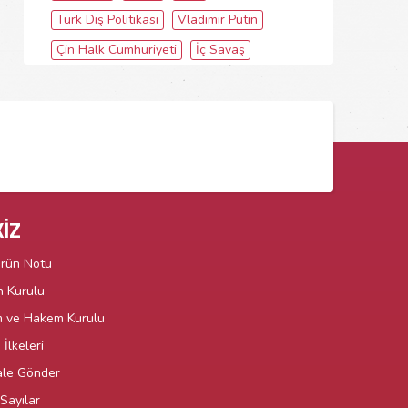
Türk Dış Politikası
Vladimir Putin
Çin Halk Cumhuriyeti
İç Savaş
İZ
örün Notu
n Kurulu
m ve Hakem Kurulu
İlkeleri
le Gönder
Sayılar