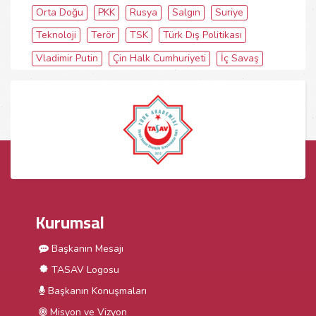
Orta Doğu
PKK
Rusya
Salgın
Suriye
Teknoloji
Terör
TSK
Türk Dış Politikası
Vladimir Putin
Çin Halk Cumhuriyeti
İç Savaş
Kurumsal
Başkanın Mesajı
TASAV Logosu
Başkanın Konuşmaları
Misyon ve Vizyon