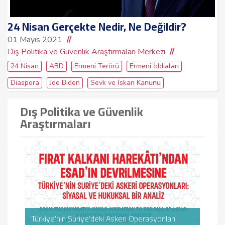
24 Nisan Gerçekte Nedir, Ne Değildir?
01 Mayıs 2021
Dış Politika ve Güvenlik Araştırmaları Merkezi
24 Nisan
ABD
Ermeni Terörü
Ermeni İddiaları
Diaspora
Joe Biden
Sevk ve İskan Kanunu
Dış Politika ve Güvenlik
Araştırmaları
Türkiye’nin Suriye’deki Askeri Operasyonları:
Türkiye’nin Suriye’deki Askeri Operasyonları:
Suri
Suri