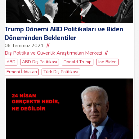
Trump Dönemi ABD Politikaları ve Biden
Döneminden Beklentiler
06 Temmuz 2021
Dış Politika ve Güvenlik Araştırmaları Merkezi
ABD
ABD Dış Politikası
Donald Trump
Joe Biden
Ermeni İddiaları
Türk Dış Politikası