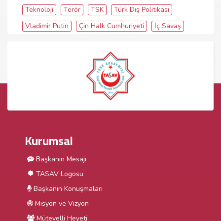
Teknoloji
Terör
TSK
Türk Dış Politikası
Vladimir Putin
Çin Halk Cumhuriyeti
İç Savaş
Kurumsal
Başkanın Mesajı
TASAV Logosu
Başkanın Konuşmaları
Misyon ve Vizyon
Mütevelli Heyeti