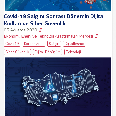
Covid-19 Salgını Sonrası Dönemin Dijital
Kodları ve Siber Güvenlik
05 Ağustos 2020
Ekonomi, Enerji ve Teknoloji Araştırmaları Merkezi
Covid19
Koronavirüs
Salgın
Dijitalleşme
Siber Güvenlik
Dijital Dönüşüm
Teknoloji