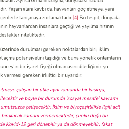
maktadır. Ayrıca ormansızlaşma, dünyadaki habitat
r. Yaşam alanı kaybı da, hayvanları göç etmeye, yeni
ojenlerle tanışmaya zorlamaktadır.
[4]
Bu tespit, dünyada
ının hayvanlardan insanlara geçtiği ve yayılma hızının
estekler niteliktedir.
 üzerinde durulması gereken noktalardan biri, iklim
ol açma potansiyelini taşıdığı ve buna yönelik önlemlerin
auncey’in bir işaret fişeği olmamasını dilediğimiz şu
k vermesi gereken irkiltici bir uyarıdır:
etmeye çalışan bir ülke aynı zamanda bir kasırga,
bilecektir ve böyle bir durumda ‘sosyal mesafe’ kavramı
utsuzca çelişecektir. İklim ve biyoçeşitlilikle ilgili acil
n bırakacak zamanı vermemektedir, çünkü doğa bu
nde Kovid-19 geri dönebilir ya da dönmeyebilir, fakat