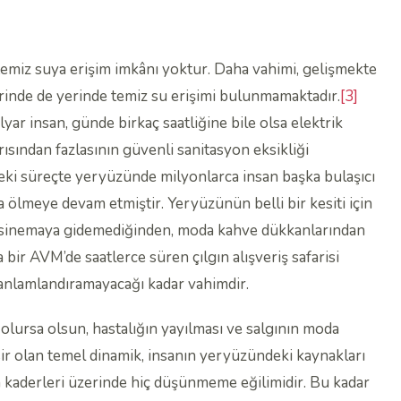
emiz suya erişim imkânı yoktur. Daha vahimi, gelişmekte
irinde de yerinde temiz su erişimi bulunmamaktadır.
[3]
yar insan, günde birkaç saatliğine bile olsa elektrik
ından fazlasının güvenli sanitasyon eksikliği
ki süreçte yeryüzünde milyonlarca insan başka bulaşıcı
a ölmeye devam etmiştir. Yeryüzünün belli bir kesiti için
için sinemaya gidemediğinden, moda kahve dükkanlarından
ir AVM’de saatlerce süren çılgın alışveriş safarisi
anlamlandıramayacağı kadar vahimdir.
 olursa olsun, hastalığın yayılması ve salgının moda
 olan temel dinamik, insanın yeryüzündeki kaynakları
kaderleri üzerinde hiç düşünmeme eğilimidir. Bu kadar