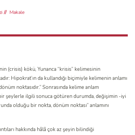
zi
Makale
in (crisis) kökü, Yunanca “krisis” kelimesinin
dır: Hipokrat’ın da kullandığı biçimiyle kelimenin anlamı
n dönüm noktasıdır.” Sonrasında kelime anlam
bir şeylerle ilgili sonuca götüren durumda, değişimin -iyi
unda olduğu bir nokta, dönüm noktası” anlamını
tıları hakkında hâlâ çok az şeyin bilindiği