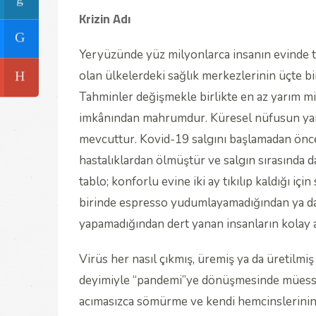
Krizin Adı
Yeryüzünde yüz milyonlarca insanın evinde t
olan ülkelerdeki sağlık merkezlerinin üçte b
Tahminler değişmekle birlikte en az yarım mil
imkânından mahrumdur. Küresel nüfusun yarıs
mevcuttur. Kovid-19 salgını başlamadan önce
hastalıklardan ölmüştür ve salgın sırasında d
tablo; konforlu evine iki ay tıkılıp kaldığı 
birinde espresso yudumlayamadığından ya da b
yapamadığından dert yanan insanların kolay 
Virüs her nasıl çıkmış, üremiş ya da üretilmiş
deyimiyle “pandemi”ye dönüşmesinde müessir
acımasızca sömürme ve kendi hemcinslerinin 