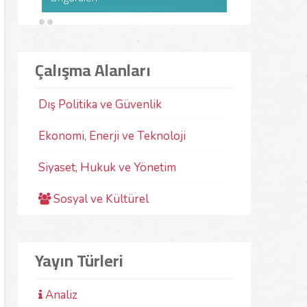
bilim insanları ve uzmanlardan...
hamleleri ile i
uygulanan ekon
12-10-2025
Prof. Dr. Ömer Çetin
EKONOMI, ENERJI VE TEKNOLOJI
EKONOMI, ENERJ
06-11-2023
D
ARAŞTIRMALARI MERKEZI
ARAŞTIRMALARI
Çalışma Alanları
Türkiye’de hayvancılığın dünü, bugünü
Son yıllarda ikl
ve geleceğini ele alan, fırsat ve riskleri
küresel bir çev
değerlendiren ve sürdürülebilirlik
görülmenin ötes
çerçevesinde politika önerileri
kalkınma ve ref
Dış Politika ve Güvenlik
sunan bu kitabın literatüre önemli katkı
etkileyecek öne
sunacağına inanıyoruz.
olarak da değe
başlanmıştır.
11-10-2025
Prof. Dr. Zafer Bulut
Ekonomi, Enerji ve Teknoloji
25-07-2022
D
Siyaset, Hukuk ve Yönetim
Sosyal ve Kültürel
Yayın Türleri
Analiz