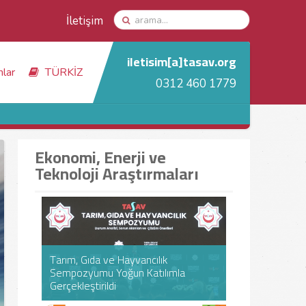
İletişim
iletisim[a]tasav.org
nlar
TÜRKİZ
0312 460 1779
Ekonomi, Enerji ve
Teknoloji Araştırmaları
Tarım, Gıda ve Hayvancılık
Tarım, Gıda ve Hayvancılık
Sempozyumu Yoğun Katılımla
Sempozyumu Yoğun Katılımla
Türkiye Ekonom
Türkiye Ekonom
Gerçekleştirildi
Gerçekleştirildi
Türk İşletmeci
Türk İşletmeci