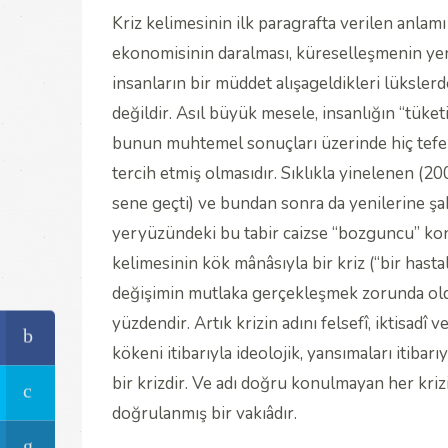
Kriz kelimesinin ilk paragrafta verilen anla
ekonomisinin daralması, küreselleşmenin yeni
insanların bir müddet alışageldikleri lüksler
değildir. Asıl büyük mesele, insanlığın “tüket
bunun muhtemel sonuçları üzerinde hiç tefek
tercih etmiş olmasıdır. Sıklıkla yinelenen 
sene geçti) ve bundan sonra da yenilerine ş
yeryüzündeki bu tabir caizse “bozguncu” konu
kelimesinin kök mânâsıyla bir kriz (“bir hasta
değişimin mutlaka gerçekleşmek zorunda ol
yüzdendir. Artık krizin adını felsefî, iktisadî
kökeni itibarıyla ideolojik, yansımaları itiba
bir krizdir. Ve adı doğru konulmayan her kriz
doğrulanmış bir vakıâdır.