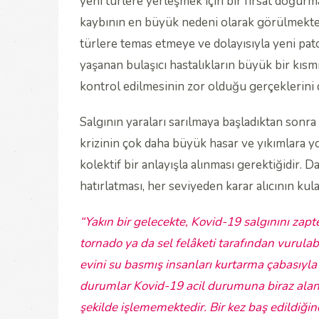
yeni türlere yerleşmek için bir fırsat doğur
kaybının en büyük nedeni olarak görülmektedi
türlere temas etmeye ve dolayısıyla yeni pat
yaşanan bulaşıcı hastalıkların büyük bir kısm
kontrol edilmesinin zor olduğu gerçeklerini d
Salgının yaraları sarılmaya başladıktan sonra
krizinin çok daha büyük hasar ve yıkımlara y
kolektif bir anlayışla alınması gerektiğidir. D
hatırlatması, her seviyeden karar alıcının kula
“Yakın bir gelecekte, Kovid-19 salgınını zapt
tornado ya da sel felâketi tarafından vurula
evini su basmış insanları kurtarma çabasıyla um
durumlar Kovid-19 acil durumuna biraz ala
şekilde işlememektedir. Bir kez baş edildiği