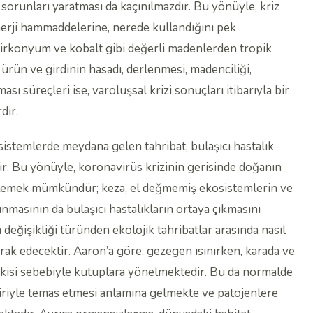
 sorunları yaratması da kaçınılmazdır. Bu yönüyle, kriz
enerji hammaddelerine, nerede kullandığını pek
irkonyum ve kobalt gibi değerli madenlerden tropik
ürün ve girdinin hasadı, derlenmesi, madenciliği,
ı süreçleri ise, varoluşsal krizi sonuçları itibarıyla bir
dir.
osistemlerde meydana gelen tahribat, bulaşıcı hastalık
r. Bu yönüyle, koronavirüs krizinin gerisinde doğanın
öylemek mümkündür; keza, el değmemiş ekosistemlerin ve
nmasının da bulaşıcı hastalıkların ortaya çıkmasını
lim değişikliği türünden ekolojik tahribatlar arasında nasıl
merak edecektir. Aaron’a göre, gezegen ısınırken, karada ve
 etkisi sebebiyle kutuplara yönelmektedir. Bu da normalde
riyle temas etmesi anlamına gelmekte ve patojenlere