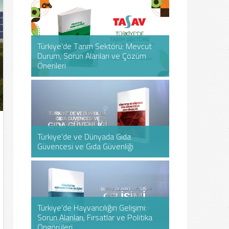
EKONOMI, ENERJI VE TEKNOLOJI
EKONOMI, ENERJ
ARAŞTIRMALARI MERKEZI
ARAŞTIRMALARI
Tarım, Gıda ve Hayvancılık: Durum
TASAV olarak, T
Analizi, Sorun Alanları ve Çözüm
ekonomik, sosya
Türkiye’de Tarım Sektörü: Mevcut
Türkiye’de Tarım Sektörü: Mevcut
Önerileri sempozyumu, Cumhurbaşkanı
katkı sağlama
Durum, Sorun Alanları ve Çözüm
Durum, Sorun Alanları ve Çözüm
Yaşanabilir Bir
Yaşanabilir Bir
Yardımcısı Sayın Cevdet Yılmaz’ın
doğrultusunda, 
Önerileri
Önerileri
Etkilerine Uy
Etkilerine Uy
katılımıyla gerçekleştirildi.
işletmecilik eko
değer katmayı 
19-10-2025
TASAV
25-04-2025
D
EKONOMI, ENERJI VE TEKNOLOJI
EKONOMI, ENERJ
ARAŞTIRMALARI MERKEZI
ARAŞTIRMALARI
Prof. Dr. Erol Turan ile Dr. M. Alparslan
Geride bıraktığ
Umarusman’ın editörlüğünde
sıkça konuşulm
hazırlanan bu kitap, tarım sektörünü
değişikliği kon
Türkiye’de ve Dünyada Gıda
Türkiye’de ve Dünyada Gıda
Cumhuriyet D
Cumhuriyet D
birçok farklı boyutu ile alarak
çok ele alınan 
Güvencesi ve Gıda Güvenliği
Güvencesi ve Gıda Güvenliği
Sektörel Politi
Sektörel Politi
Türkiye’nin tarım politikalarını ve Türk
geniş kitleleri
tarımının mevcut durumunu analiz
durumdadır.
etmekte...
03-10-2024
P
EKONOMI, ENERJI VE TEKNOLOJI
EKONOMI, ENERJ
12-10-2025
Prof. Dr. Erol Turan
ARAŞTIRMALARI MERKEZI
ARAŞTIRMALARI
Prof. Dr. Ömer Çetin’in editörlüğünde
"Cumhuriyetin 10
hazırlanan, gıda arz güvenliği, gıda
alan ve Doç. D
Türkiye’de Hayvancılığın Gelişimi:
Türkiye’de Hayvancılığın Gelişimi:
güvenliği ile gıdaya erişime ilişkin
editörlüğünde h
Sorun Alanları, Fırsatlar ve Politika
Sorun Alanları, Fırsatlar ve Politika
Küresel İklim 
Küresel İklim 
Türkiye’deki gelişmelerin dünü, bugünü
Cumhuriyetin il
Öngörüleri
Öngörüleri
Ekonomik Etkil
Ekonomik Etkil
ve geleceğini ele alan bu kitap, değerli
öncülüğünde ba