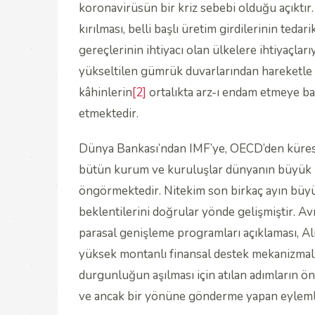
koronavirüsün bir kriz sebebi olduğu açıktır. V
kırılması, belli başlı üretim girdilerinin ted
gereçlerinin ihtiyacı olan ülkelere ihtiyaçları
yükseltilen gümrük duvarlarından hareketle
kâhinlerin
[2]
ortalıkta arz-ı endam etmeye baş
etmektedir.
Dünya Bankası’ndan IMF’ye, OECD’den kürese
bütün kurum ve kuruluşlar dünyanın büyük 
öngörmektedir. Nitekim son birkaç ayın büyüm
beklentilerini doğrular yönde gelişmiştir. 
parasal genişleme programları açıklaması, A
yüksek montanlı finansal destek mekanizmalar
durgunluğun aşılması için atılan adımların ön
ve ancak bir yönüne gönderme yapan eyleml