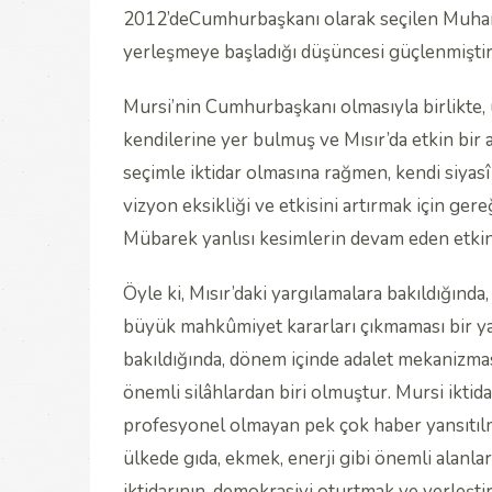
2012’deCumhurbaşkanı olarak seçilen Muha
yerleşmeye başladığı düşüncesi güçlenmiştir
Mursi’nin Cumhurbaşkanı olmasıyla birlikte, ül
kendilerine yer bulmuş ve Mısır’da etkin bir 
seçimle iktidar olmasına rağmen, kendi siyasî 
vizyon eksikliği ve etkisini artırmak için ge
Mübarek yanlısı kesimlerin devam eden etkinl
Öyle ki, Mısır’daki yargılamalara bakıldığınd
büyük mahkûmiyet kararları çıkmaması bir y
bakıldığında, dönem içinde adalet mekanizması
önemli silâhlardan biri olmuştur. Mursi iktid
profesyonel olmayan pek çok haber yansıtılmı
ülkede gıda, ekmek, enerji gibi önemli alanla
iktidarının, demokrasiyi oturtmak ve yerleşti