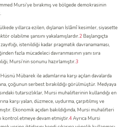
mmed Mursi’ye bırakmış ve bölgede demokrasinin
.
kede yıllarca ezilen, dışlanan İslâmî kesimler, siyasette
aktör olabilme şansını yakalamışlardır.
2
Başlangıçta
zayıflığı, istenildiği kadar pragmatik davranamaması,
reğinden fazla mücadeleci davranmasının yanı sıra
iği, Mursi’nin sonunu hazırlamıştır.
3
a, Hüsnü Mübarek ile adamlarına karşı açılan davalarda
ana, çoğunun serbest bırakıldığı görülmüştür. Medyaya
ndaki tutarsızlıklar, Mursi muhaliflerinin kullandığı en
arına karşı yalan, düzmece, uydurma, çarpıtılmış ve
ştır. Ekonomik açıdan bakıldığında, Mursi muhalifleri
rı kontrol etmeye devam etmiştir.
4
Ayrıca Mursi
rmek yerine iktidarını kendi çıkarına yönelik kullanması