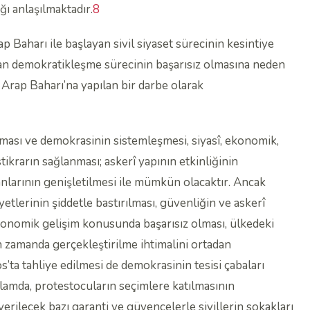
ğı anlaşılmaktadır.
8
p Baharı ile başlayan sivil siyaset sürecinin kesintiye
yan demokratikleşme sürecinin başarısız olmasına neden
rap Baharı’na yapılan bir darbe olarak
ası ve demokrasinin sistemleşmesi, siyasî, ekonomik,
tikrarın sağlanması; askerî yapının etkinliğinin
alanlarının genişletilmesi ile mümkün olacaktır. Ancak
etlerinin şiddetle bastırılması, güvenliğin ve askerî
konomik gelişim konusunda başarısız olması, ülkedeki
 zamanda gerçekleştirilme ihtimalini ortadan
ta tahliye edilmesi de demokrasinin tesisi çabaları
amda, protestocuların seçimlere katılmasının
verilecek bazı garanti ve güvencelerle sivillerin sokakları