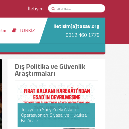
İletişim
iletisim[a]tasav.org
nlar
TÜRKİZ
0312 460 1779
Dış Politika ve Güvenlik
Araştırmaları
Türkiye’nin Suriye’deki Askeri
Türkiye’nin Suriye’deki Askeri
Operasyonları: Siyasal ve Hukuksal
Operasyonları: Siyasal ve Hukuksal
Suriye Krizi: 
Suriye Krizi: 
Bir Analiz
Bir Analiz
Küresel Yansı
Küresel Yansı