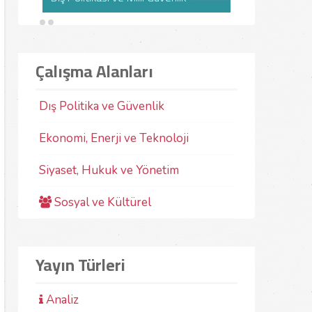
tecrit ile meselenin çeşitli boyutlarını
dönüşmesiyle k
değerlendirmek üzere...
paradigmatik bi
DIŞ POLITIKA VE GÜVENLIK ARAŞTIRMALARI
DIŞ POLITIKA V
20-07-2024
Prof. Dr. İsmail ŞAHİN
20-12-2021
P
MERKEZI
MERKEZI
Çalışma Alanları
“Cumhuriyetin 100. Yılı” dizisi içinde yer
Azerbaycan Dev
alan bu kitap, Cumhuriyet döneminde
Aliyev, Rusya 
uygulanan dış politika ve güvenlik
Putin ve Ermen
politikalarına ilişkin
Paşinyan’ın 26
Dış Politika ve Güvenlik
değerlendirmelerden oluşmaktadır.
Soçi’de yaptıkl
geleceği açısı
03-11-2023
Prof. Dr. Yalçın Sarıkaya
gelişmelerinden
Ekonomi, Enerji ve Teknoloji
10-12-2021
D
Siyaset, Hukuk ve Yönetim
Sosyal ve Kültürel
Yayın Türleri
Analiz