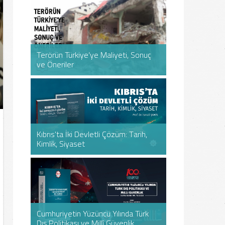
DIŞ POLITIKA VE GÜVENLIK ARAŞTIRMALARI
DIŞ POLITIKA V
MERKEZI
MERKEZI
Çalışmada, Türkiye’nin Suriye’ye
Suriye krizini de
gerçekleştirdiği operasyonların
alan bir çalışm
Bağımsızlıkları
Bağımsızlıkları
uluslararası hukuka uygunluğu, kuvvet
olduğu kanaatiy
Terörün Türkiye’ye Maliyeti, Sonuç
Terörün Türkiye’ye Maliyeti, Sonuç
Devletleri: Ek
Devletleri: Ek
kullanma yasağı, ülke bütünlüğü ilkesi
bilimsel esasla
ve Öneriler
ve Öneriler
Sosyal Dönü
Sosyal Dönü
ve ikili antlaşmalar bakımından
incelemeyi ve g
incelenmiştir.
açısıyla değerl
ele...
05-01-2026
Prof. Dr. Yalçın Sarıkaya
DIŞ POLITIKA VE GÜVENLIK ARAŞTIRMALARI
DIŞ POLITIKA V
02-03-2022
T
MERKEZI
MERKEZI
İnsan hayatının paha biçilmez bir
Birçok disipline 
değere sahip olduğu düşünüldüğünde,
hazırlanmış on
“Türkî Cumhuri
“Türkî Cumhuri
terörle mücadele sürecinde verilen
kitap, Türk Dev
Kıbrıs'ta İki Devletli Çözüm: Tarih,
Kıbrıs'ta İki Devletli Çözüm: Tarih,
Devletleri Teşk
Devletleri Teşk
şehitlerin, hayatını kaybeden
geçirdiği değişi
Kimlik, Siyaset
Kimlik, Siyaset
Muhasebesi
Muhasebesi
vatandaşların ve etkisiz hale getirilen
şekilde irdelem
teröristlerin sebep olduğu beşeri
dönemi çok boyu
maliyet, aslında terörün en acı...
30-12-2021
T
DIŞ POLITIKA VE GÜVENLIK ARAŞTIRMALARI
DIŞ POLITIKA V
26-02-2025
Dr. Şerife Akıncı Tok
MERKEZI
MERKEZI
Kıbrıs Barış Harekâtının 50’nci yılı
Türk devletler
münasebetiyle, Kıbrıs’ın tarihi ve
başkanlarının ka
kültürel yapısı, adadaki Türk varlığı,
şöleni niteliğin
Cumhuriyetin Yüzüncü Yılında Türk
Cumhuriyetin Yüzüncü Yılında Türk
Rusya ve Batı
Rusya ve Batı
tarihî süreç içinde yaşanan gelişmeler,
Konseyi’nin kur
Dış Politikası ve Millî Güvenlik
Dış Politikası ve Millî Güvenlik
Soçi ve Brükse
Soçi ve Brükse
barış harekâtı ve sonrası uygulanan
ve Türk Devletl