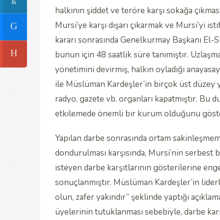
halkının şiddet ve teröre karşı sokağa çıkma
Mursi’ye karşı dışarı çıkarmak ve Mursi’yi ist
kararı sonrasında Genelkurmay Başkanı El-Si
bunun için 48 saatlik süre tanımıştır. Uzla
yönetimini devirmiş, halkın oyladığı anayasa
ile Müslüman Kardeşler’in birçok üst düzey ye
radyo, gazete vb. organları kapatmıştır. Bu 
etkilemede önemli bir kurum olduğunu göste
Yapılan darbe sonrasında ortam sakinleşmemiş
dondurulması karşısında, Mursi’nin serbest b
isteyen darbe karşıtlarının gösterilerine en
sonuçlanmıştır. Müslüman Kardeşler’in liderl
olun, zafer yakındır” şeklinde yaptığı açık
üyelerinin tutuklanması sebebiyle, darbe ka