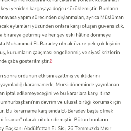
lkeyi yeniden kargaşaya doğru sürüklemiştir. Bunların
in anayasa yapım sürecinden dışlanmaları, ayrıca Müslüman
 alacak eylemleri yüzünden onlara karşı oluşan güvensizlik,
a biraraya getirmiş ve her şey eski hâline dönmeye
aşta Muhammed El-Baradey olmak üzere pek çok kişinin
, kurumların çalışması engellenmiş ve siyasî krizlerin
de çaba gösterilmiştir.
6
sonra ordunun etkisini azaltmış ve iktidarını
e yayınladığı kararnamede, Mursi döneminde yayınlanan
an iptal edilemeyeceğini ve bu kararlara karşı itiraz
 Cumhurbaşkanı’nın devrim ve ulusal birliği korumak için
ur. Bu kararname karşısında El-Baradey başta olmak
i firavun” olarak nitelendirmiştir. Bütün bunların
y Başkanı Abdülfettah El-Sisi, 26 Temmuz’da Mısır