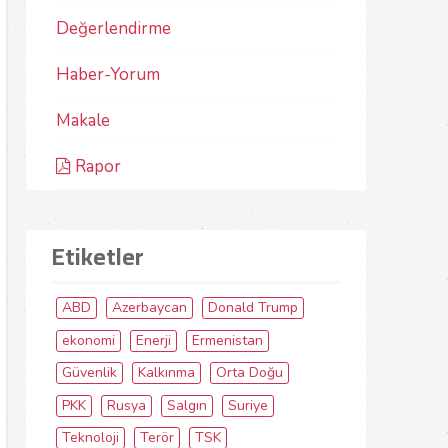
Değerlendirme
Haber-Yorum
Makale
Rapor
Etiketler
ABD
Azerbaycan
Donald Trump
ekonomi
Enerji
Ermenistan
Güvenlik
Kalkınma
Orta Doğu
PKK
Rusya
Salgın
Suriye
Teknoloji
Terör
TSK