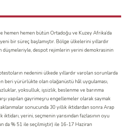
 ve hemen hemen bütün Ortadoğu ve Kuzey Afrika’da
yeni bir süreç başlamıştır. Bölge ülkelerini yıllardır
an düşmeleriyle, despot rejimlerin yerini demokrasinin
otestoların nedenini ülkede yıllardır varolan sorunlarda
n beri yürürlükte olan olağanüstü hâl uygulaması,
uzluklar, yoksulluk, işsizlik, beslenme ve barınma
 karşı yapılan gayrimeşru engellemeler olarak saymak
aklanmalar sonucunda 30 yıllık iktidardan sonra Arap
iktidarı, yerini, seçmenin yarısından fazlasının oyu
 da % 51 ile seçilmiştir) ile 16-17 Haziran