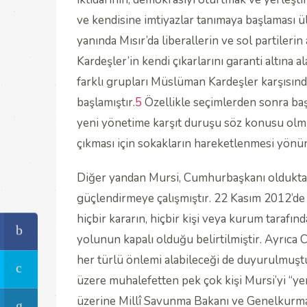
ve kendisine imtiyazlar tanımaya başlaması ü
yanında Mısır’da liberallerin ve sol partiler
Kardeşler’in kendi çıkarlarını garanti altına
farklı grupları Müslüman Kardeşler karşısınd
başlamıştır.
5
Özellikle seçimlerden sonra b
yeni yönetime karşıt duruşu söz konusu olmuş
çıkması için sokakların hareketlenmesi yönün
Diğer yandan Mursi, Cumhurbaşkanı olduktan 
güçlendirmeye çalışmıştır. 22 Kasım 2012’d
hiçbir kararın, hiçbir kişi veya kurum tarafınd
yolunun kapalı olduğu belirtilmiştir. Ayrıca
her türlü önlemi alabileceği de duyurulmuşt
üzere muhalefetten pek çok kişi Mursi’yi “yen
üzerine Millî Savunma Bakanı ve Genelkurma