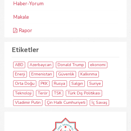
Haber-Yorum
Makale
Rapor
Etiketler
ABD
Azerbaycan
Donald Trump
ekonomi
Enerji
Ermenistan
Güvenlik
Kalkınma
Orta Doğu
PKK
Rusya
Salgın
Suriye
Teknoloji
Terör
TSK
Türk Dış Politikası
Vladimir Putin
Çin Halk Cumhuriyeti
İç Savaş