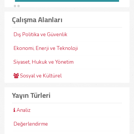
DIŞ POLITIKA VE GÜVENLIK ARAŞTIRMALARI MERKEZI
DIŞ 
Çalışma Alanları
“Cumhuriyetin 100. Yılı” dizisi içinde yer alan bu
Azer
kitap, Cumhuriyet döneminde uygulanan dış politika
Devl
ve güvenlik politikalarına ilişkin
Başb
değerlendirmelerden oluşmaktadır.
tari
Dış Politika ve Güvenlik
gele
03-11-2023
Prof. Dr. Yalçın Sarıkaya
olmu
Ekonomi, Enerji ve Teknoloji
10-
Siyaset, Hukuk ve Yönetim
Sosyal ve Kültürel
Yayın Türleri
Analiz
Değerlendirme