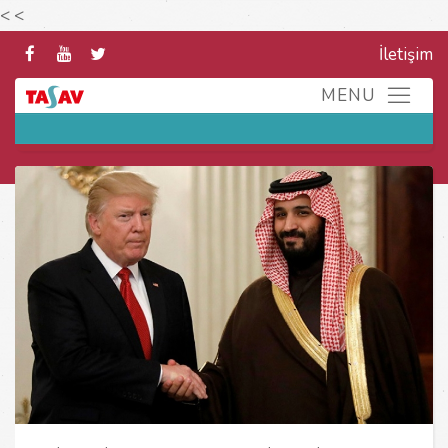
<
<
İletişim