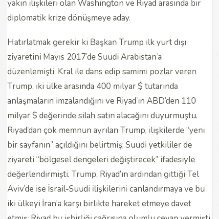
yakın ilişkileri olan Washington ve Riyad arasında bir
diplomatik krize dönüşmeye aday.
Hatırlatmak gerekir ki Başkan Trump ilk yurt dışı
ziyaretini Mayıs 2017’de Suudi Arabistan’a
düzenlemişti. Kral ile dans edip samimi pozlar veren
Trump, iki ülke arasında 400 milyar $ tutarında
anlaşmaların imzalandığını ve Riyad’ın ABD’den 110
milyar $ değerinde silah satın alacağını duyurmuştu.
Riyad’dan çok memnun ayrılan Trump, ilişkilerde “yeni
bir sayfanın” açıldığını belirtmiş; Suudi yetkililer de
ziyareti “bölgesel dengeleri değiştirecek” ifadesiyle
değerlendirmişti. Trump, Riyad’ın ardından gittiği Tel
Aviv’de ise İsrail-Suudi ilişkilerini canlandırmaya ve bu
iki ülkeyi İran’a karşı birlikte hareket etmeye davet
etmiş; Riyad bu işbirliği çağrısına olumlu cevap vermişti.