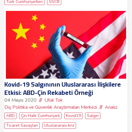
Türk Cumhuriyetleri
SSCB
Kovid-19 Salgınının Uluslararası İlişkilere
Etkisi: ABD-Çin Rekabeti Örneği
04 Mayıs 2020
Ufuk Tok
Dış Politika ve Güvenlik Araştırmaları Merkezi
Analiz
ABD
Çin Halk Cumhuriyeti
Kovid19
Salgın
Ticaret Savaşları
Uluslararası kriz