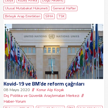
Libya
Kuzey Afrika
Doğu Akdeniz
Ulusal Mutabakat Hükümeti
General Hafter
Birleşik Arap Emirlikleri
SİHA
TSK
Kovid-19 ve BM’de reform çağrıları
08 Mayıs 2020
Konur Alp Koçak
Dış Politika ve Güvenlik Araştırmaları Merkezi
Haber-Yorum