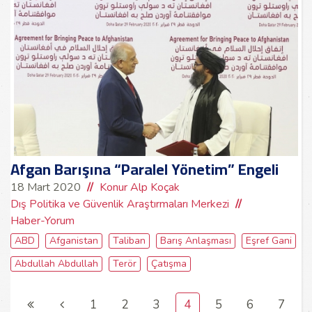
Afgan Barışına “Paralel Yönetim” Engeli
18 Mart 2020
Konur Alp Koçak
Dış Politika ve Güvenlik Araştırmaları Merkezi
Haber-Yorum
ABD
Afganistan
Taliban
Barış Anlaşması
Eşref Gani
Abdullah Abdullah
Terör
Çatışma
1
2
3
4
5
6
7