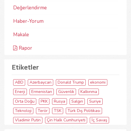
Değerlendirme
Haber-Yorum
Makale
Rapor
Etiketler
ABD
Azerbaycan
Donald Trump
ekonomi
Enerji
Ermenistan
Güvenlik
Kalkınma
Orta Doğu
PKK
Rusya
Salgın
Suriye
Teknoloji
Terör
TSK
Türk Dış Politikası
Vladimir Putin
Çin Halk Cumhuriyeti
İç Savaş