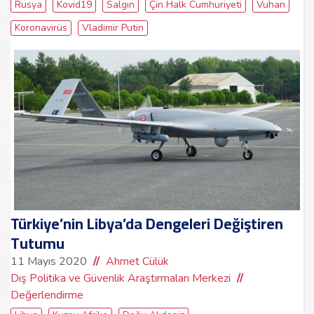
Rusya
Kovid19
Salgın
Çin Halk Cumhuriyeti
Vuhan
Koronavirüs
Vladimir Putin
Türkiye’nin Libya’da Dengeleri Değiştiren
Tutumu
11 Mayıs 2020
Ahmet Cülük
Dış Politika ve Güvenlik Araştırmaları Merkezi
Değerlendirme