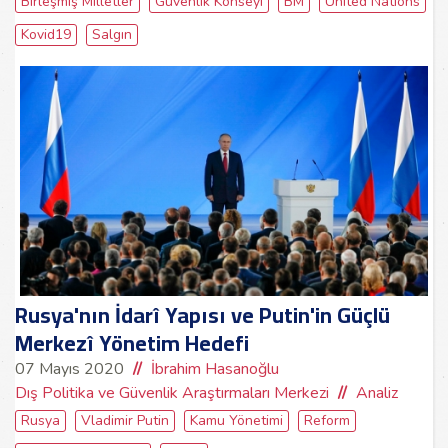
Birleşmiş Milletler
Güvenlik Konseyi
BM
United Nations
Kovid19
Salgın
Rusya'nın İdarî Yapısı ve Putin'in Güçlü
Merkezî Yönetim Hedefi
07 Mayıs 2020
İbrahim Hasanoğlu
Dış Politika ve Güvenlik Araştırmaları Merkezi
Analiz
Rusya
Vladimir Putin
Kamu Yönetimi
Reform