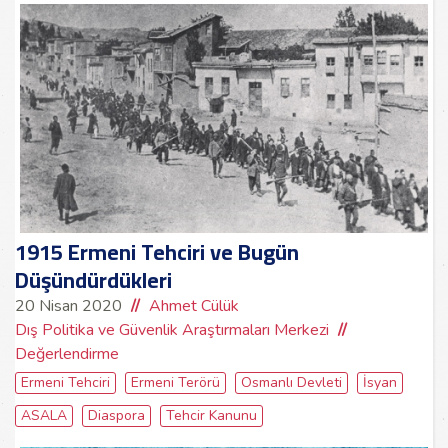
1915 Ermeni Tehciri ve Bugün
Düşündürdükleri
20 Nisan 2020
Ahmet Cülük
Dış Politika ve Güvenlik Araştırmaları Merkezi
Değerlendirme
Ermeni Tehciri
Ermeni Terörü
Osmanlı Devleti
İsyan
ASALA
Diaspora
Tehcir Kanunu