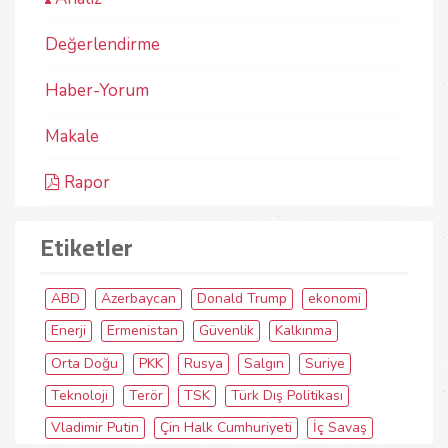
Değerlendirme
Haber-Yorum
Makale
Rapor
Etiketler
ABD
Azerbaycan
Donald Trump
ekonomi
Enerji
Ermenistan
Güvenlik
Kalkınma
Orta Doğu
PKK
Rusya
Salgın
Suriye
Teknoloji
Terör
TSK
Türk Dış Politikası
Vladimir Putin
Çin Halk Cumhuriyeti
İç Savaş