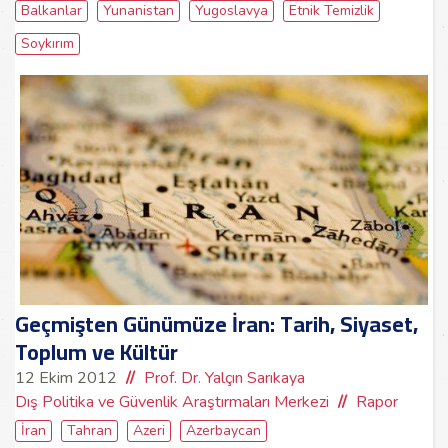
Balkanlar
Yunanistan
Yugoslavya
Etnik Temizlik
Soykırım
Geçmişten Günümüze İran: Tarih, Siyaset,
Toplum ve Kültür
12 Ekim 2012
Prof. Dr. Yalçın Sarıkaya
Dış Politika ve Güvenlik Araştırmaları Merkezi
Rapor
İran
Tahran
Azeri
Azerbaycan