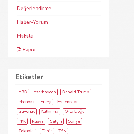
Değerlendirme
Haber-Yorum
Makale
Rapor
Etiketler
ABD
Azerbaycan
Donald Trump
ekonomi
Enerji
Ermenistan
Güvenlik
Kalkınma
Orta Doğu
PKK
Rusya
Salgın
Suriye
Teknoloji
Terör
TSK