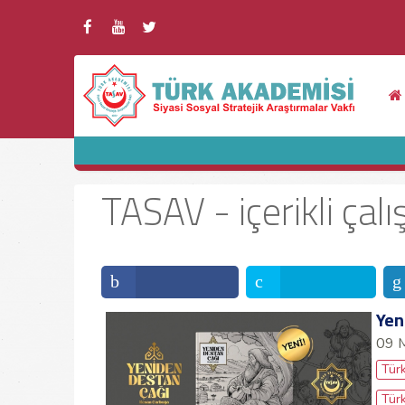
TASAV - içerikli çal
Yen
09 
Türk
Türk