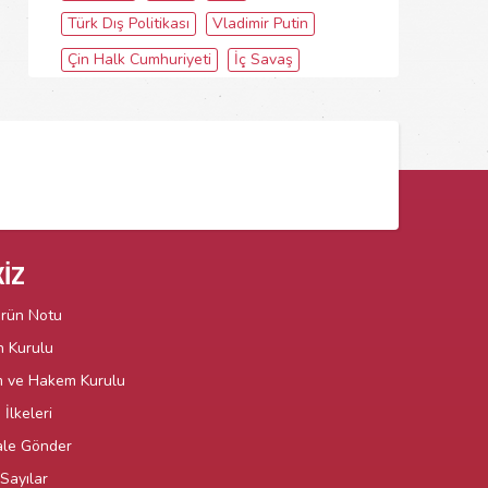
Türk Dış Politikası
Vladimir Putin
Çin Halk Cumhuriyeti
İç Savaş
İZ
örün Notu
n Kurulu
m ve Hakem Kurulu
İlkeleri
le Gönder
Sayılar