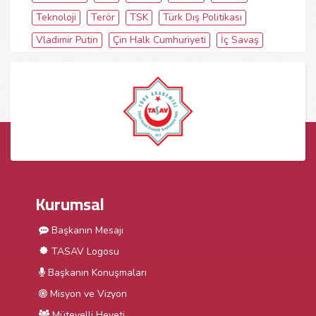
Teknoloji
Terör
TSK
Türk Dış Politikası
Vladimir Putin
Çin Halk Cumhuriyeti
İç Savaş
Kurumsal
Başkanın Mesajı
TASAV Logosu
Başkanın Konuşmaları
Misyon ve Vizyon
Mütevelli Heyeti