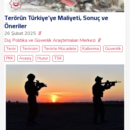
Terörün Türkiye’ye Maliyeti, Sonuç ve
Öneriler
26 Şubat 2025
Dış Politika ve Güvenlik Araştırmaları Merkezi
Terör
Terörizm
Terörle Mücadele
Kalkınma
Güvenlik
PKK
Asayiş
Huzur
TSK