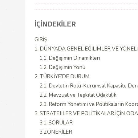
İÇİNDEKİLER
GİRİŞ
1. DÜNYADA GENEL EĞİLİMLER VE YÖNEL
1.1. Değişimin Dinamikleri
1.2. Değişimin Yönü
2. TÜRKİYE’DE DURUM
2.1. Devletin Rolü-Kurumsal Kapasite Den
2.2. Mevzuat ve Teşkilat Odaklılık
2.3. Reform Yönetimi ve Politikaların Koo
3. STRATEJİLER VE POLİTİKALAR İÇİN O
3.1. SORULAR
3.2.ÖNERİLER