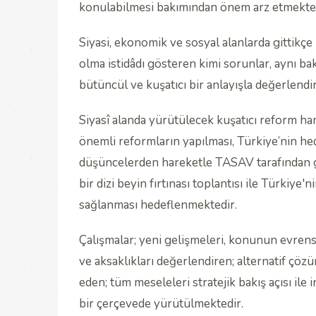
konulabilmesi bakımından önem arz etmekted
Siyasi, ekonomik ve sosyal alanlarda gittikç
olma istidâdı gösteren kimi sorunlar, aynı bak
bütüncül ve kuşatıcı bir anlayışla değerlendi
Siyasî alanda yürütülecek kuşatıcı reform ha
önemli reformların yapılması, Türkiye’nin hed
düşüncelerden hareketle TASAV tarafından g
bir dizi beyin fırtınası toplantısı ile Türkiye'
sağlanması hedeflenmektedir.
Çalışmalar; yeni gelişmeleri, konunun evrense
ve aksaklıkları değerlendiren;
alternatif çözü
eden; tüm meseleleri stratejik bakış açısı ile
bir çerçevede yürütülmektedir.