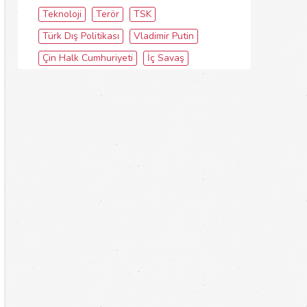
Teknoloji
Terör
TSK
Türk Dış Politikası
Vladimir Putin
Çin Halk Cumhuriyeti
İç Savaş