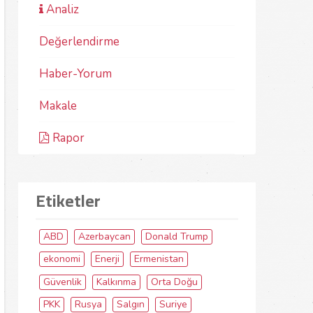
Analiz
Değerlendirme
Haber-Yorum
Makale
Rapor
Etiketler
ABD
Azerbaycan
Donald Trump
ekonomi
Enerji
Ermenistan
Güvenlik
Kalkınma
Orta Doğu
PKK
Rusya
Salgın
Suriye