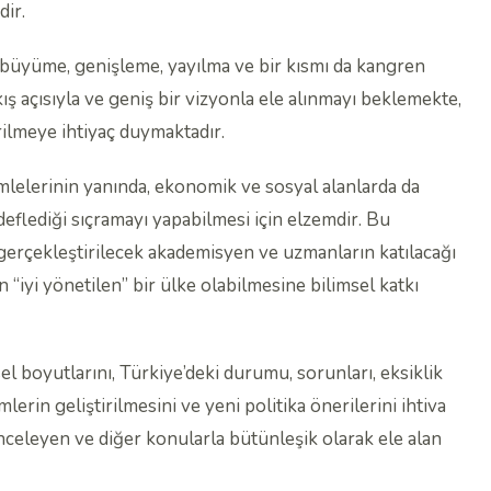
ir.
e büyüme, genişleme, yayılma ve bir kısmı da kangren
ış açısıyla ve geniş bir vizyonla ele alınmayı beklemekte,
rilmeye ihtiyaç duymaktadır.
mlelerinin yanında, ekonomik ve sosyal alanlarda da
eflediği sıçramayı yapabilmesi için elzemdir. Bu
erçekleştirilecek akademisyen ve uzmanların katılacağı
nin “iyi yönetilen” bir ülke olabilmesine bilimsel katkı
l boyutlarını, Türkiye’deki durumu, sorunları, eksiklik
mlerin geliştirilmesini ve yeni politika önerilerini ihtiva
 inceleyen ve diğer konularla bütünleşik olarak ele alan