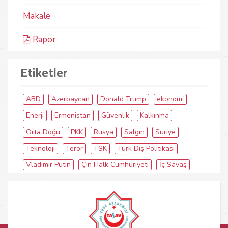
Makale
Rapor
Etiketler
ABD
Azerbaycan
Donald Trump
ekonomi
Enerji
Ermenistan
Güvenlik
Kalkınma
Orta Doğu
PKK
Rusya
Salgın
Suriye
Teknoloji
Terör
TSK
Türk Dış Politikası
Vladimir Putin
Çin Halk Cumhuriyeti
İç Savaş