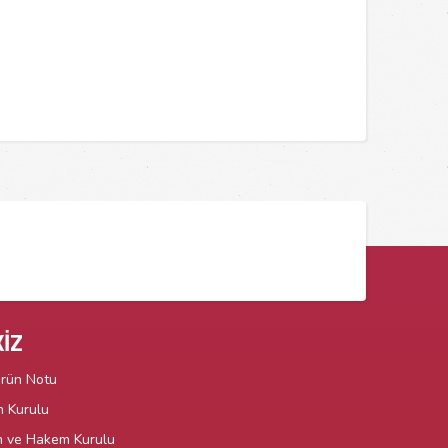
İZ
örün Notu
n Kurulu
m ve Hakem Kurulu