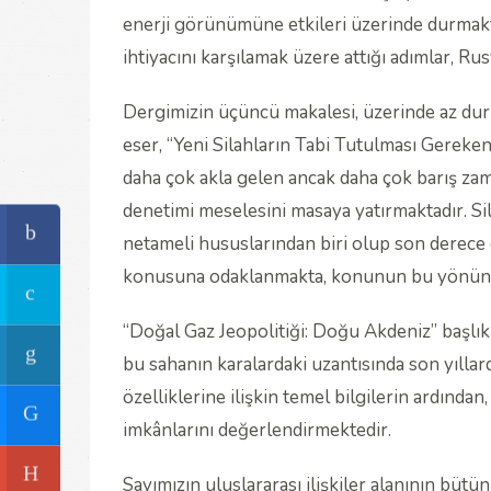
enerji görünümüne etkileri üzerinde durmakta
ihtiyacını karşılamak üzere attığı adımlar, R
Dergimizin üçüncü makalesi, üzerinde az du
eser, “Yeni Silahların Tabi Tutulması Gereke
daha çok akla gelen ancak daha çok barış zaman
denetimi meselesini masaya yatırmaktadır. Sila
netameli hususlarından biri olup son derece 
konusuna odaklanmakta, konunun bu yönünü ep
“Doğal Gaz Jeopolitiği: Doğu Akdeniz” başlık
bu sahanın karalardaki uzantısında son yılla
özelliklerine ilişkin temel bilgilerin ardından
imkânlarını değerlendirmektedir.
Sayımızın uluslararası ilişkiler alanının bütü