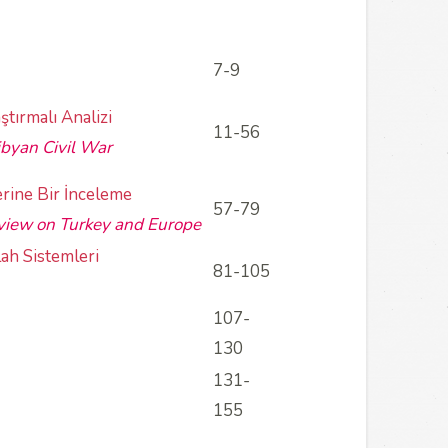
7-9
ştırmalı Analizi
11-56
ibyan Civil War
rine Bir İnceleme
57-79
eview on Turkey and Europe
lah Sistemleri
81-105
107-
130
131-
155