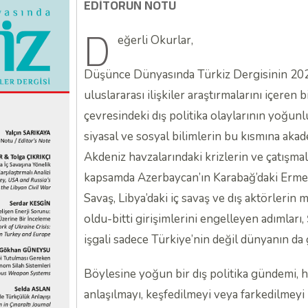
EDİTÖRÜN NOTU
D
eğerli Okurlar,
Düşünce Dünyasında Türkiz Dergisinin 2023 yı
uluslararası ilişkiler araştırmalarını içeren 
çevresindeki dış politika olaylarının yoğunlu
siyasal ve sosyal bilimlerin bu kısmına akade
Akdeniz havzalarındaki krizlerin ve çatışma
kapsamda Azerbaycan’ın Karabağ’daki Ermen
Savaş, Libya’daki iç savaş ve dış aktörlerin
oldu-bitti girişimlerini engelleyen adımlar
işgali sadece Türkiye’nin değil dünyanın da
Böylesine yoğun bir dış politika gündemi, h
anlaşılmayı, keşfedilmeyi veya farkedilmeyi