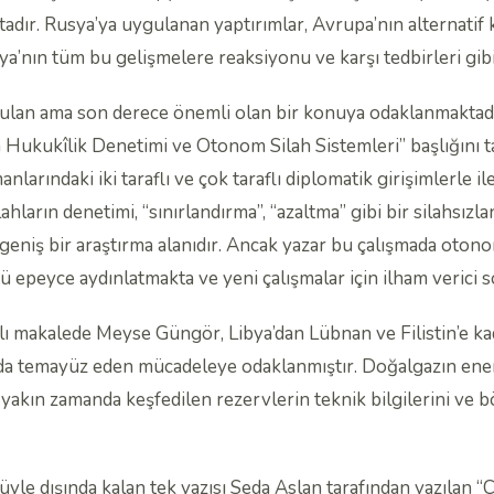
dır. Rusya’ya uygulanan yaptırımlar, Avrupa’nın alternatif 
usya’nın tüm bu gelişmelere reaksiyonu ve karşı tedbirleri gib
rulan ama son derece önemli olan bir konuya odaklanmaktad
n Hukukîlik Denetimi ve Otonom Silah Sistemleri” başlığını
larındaki iki taraflı ve çok taraflı diplomatik girişimlerle i
hların denetimi, “sınırlandırma”, “azaltma” gibi bir silahsızl
geniş bir araştırma alanıdır. Ancak yazar bu çalışmada otono
eyce aydınlatmakta ve yeni çalışmalar için ilham verici so
lı makalede Meyse Güngör, Libya’dan Lübnan ve Filistin’e kad
rda temayüz eden mücadeleye odaklanmıştır. Doğalgazın enerj
, yakın zamanda keşfedilen rezervlerin teknik bilgilerini ve bö
nüyle dışında kalan tek yazısı Seda Aslan tarafından yazılan 