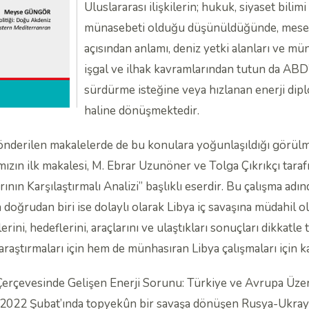
Uluslararası ilişkilerin; hukuk, siyaset bilim
münasebeti olduğu düşünüldüğünde, meselâ
açısından anlamı, deniz yetki alanları ve m
işgal ve ilhak kavramlarından tutun da ABD
sürdürme isteğine veya hızlanan enerji dipl
haline dönüşmektedir.
önderilen makalelerde de bu konulara yoğunlaşıldığı görülm
ımızın ilk makalesi, M. Ebrar Uzunöner ve Tolga Çıkrıkçı tar
ının Karşılaştırmalı Analizi” başlıklı eserdir. Bu çalışma adın
ha doğrudan biri ise dolaylı olarak Libya iç savaşına müdahil ol
lerini, hedeflerini, araçlarını ve ulaştıkları sonuçları dikka
ı araştırmaları için hem de münhasıran Libya çalışmaları için 
i Çerçevesinde Gelişen Enerji Sorunu: Türkiye ve Avrupa Üzer
 2022 Şubat’ında topyekûn bir savaşa dönüşen Rusya-Ukray