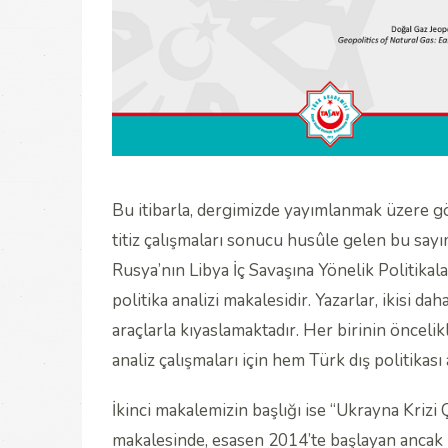
Bu itibarla, dergimizde yayımlanmak üzere g
titiz çalışmaları sonucu husûle gelen bu say
Rusya’nın Libya İç Savaşına Yönelik Politikalar
politika analizi makalesidir. Yazarlar, ikisi da
araçlarla kıyaslamaktadır. Her birinin öncelik
analiz çalışmaları için hem Türk dış politikas
İkinci makalemizin başlığı ise “Ukrayna Kriz
makalesinde, esasen 2014’te başlayan ancak