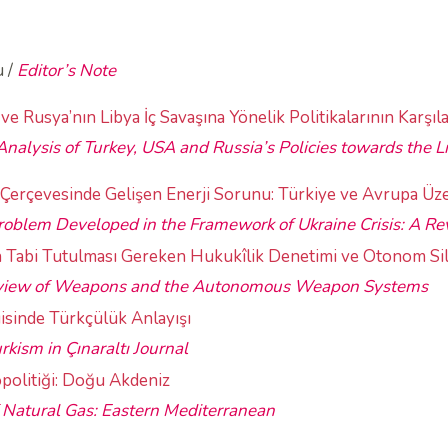
u /
Editor’s Note
e Rusya’nın Libya İç Savaşına Yönelik Politikalarının Karşıla
nalysis of Turkey, USA and Russia’s Policies towards the L
 Çerçevesinde Gelişen Enerji Sorunu: Türkiye ve Avrupa Üze
oblem Developed in the Framework of Ukraine Crisis: A R
ın Tabi Tutulması Gereken Hukukîlik Denetimi ve Otonom Si
view of Weapons and the Autonomous Weapon Systems
gisinde Türkçülük Anlayışı
rkism in Çınaraltı Journal
politiği: Doğu Akdeniz
f Natural Gas: Eastern
Mediterranean