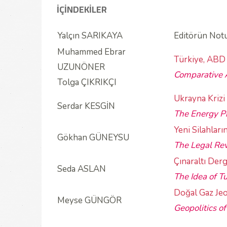
İÇİNDEKİLER
Yalçın SARIKAYA
Editörün Not
Muhammed Ebrar
Türkiye, ABD v
UZUNÖNER
Comparative A
Tolga ÇIKRIKÇI
Ukrayna Krizi
Serdar KESGİN
The Energy Pr
Yeni Silahlar
Gökhan GÜNEYSU
The Legal Re
Çınaraltı Der
Seda ASLAN
The Idea of Tu
Doğal Gaz Jeo
Meyse GÜNGÖR
Geopolitics o