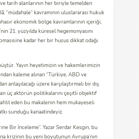
i ve tarih alanlarının her biriyle temelden
, “müdahale” kavramının uluslararası hukuk
ünhasır ekonomik bölge kavramlarının içeriği,
’nin 21. yüzyılda küresel hegemonyasını
omasisine kadar her bir husus dikkat odağı
üştür. Yayın heyetimizin ve hakemlerimizin
afından kaleme alınan “Türkiye, ABD ve
dan anlaşılacağı üzere karşılaştırmalı bir dış
an üç aktörün politikalarını çeşitli objektif
tle tahlil eden bu makalenin hem mukayeseli
katkı sunduğu kanaatindeyiz.
ine Bir İnceleme”. Yazar Serdar Kesgin, bu
na krizinin bu yeni boyutunun Avrupa’nın