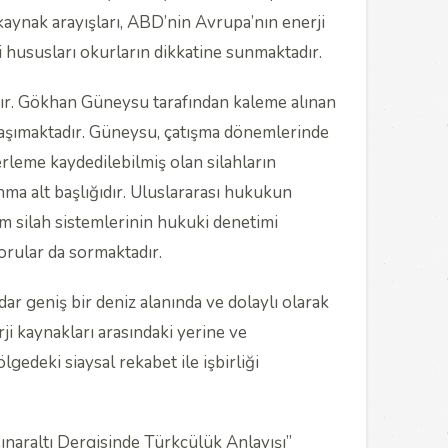
kaynak arayışları, ABD’nin Avrupa’nın enerji
i hususları okurların dikkatine sunmaktadır.
ır. Gökhan Güneysu tarafından kaleme alınan
 taşımaktadır. Güneysu, çatışma dönemlerinde
lerleme kaydedilebilmiş olan silahların
anma alt başlığıdır. Uluslararası hukukun
m silah sistemlerinin hukuki denetimi
rular da sormaktadır.
ar geniş bir deniz alanında ve dolaylı olarak
i kaynakları arasındaki yerine ve
lgedeki siaysal rekabet ile işbirliği
“Çınaraltı Dergisinde Türkçülük Anlayışı”