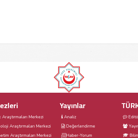
ezleri
Yayınlar
TÜRK
k Araştırmaları Merkezi
Analiz
Edit
oloji Araştırmaları Merkezi
Değerlendirme
Yayı
etim Araştırmaları Merkezi
Haber-Yorum
Bili