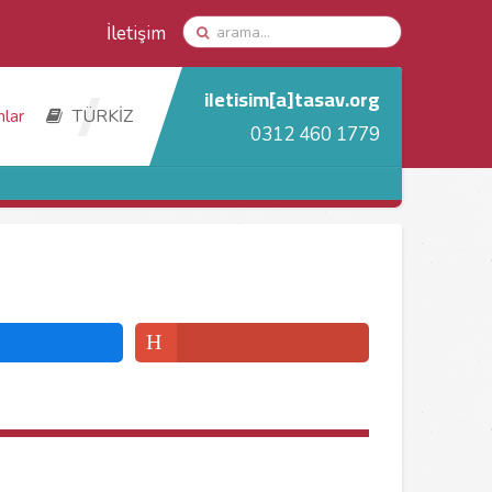
İletişim
iletisim[a]tasav.org
nlar
TÜRKİZ
0312 460 1779