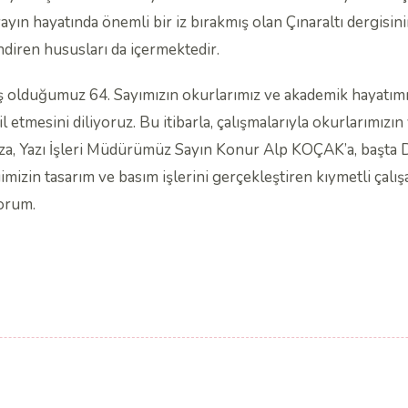
yayın hayatında önemli bir iz bırakmış olan Çınaraltı dergisin
endiren hususları da içermektedir.
miş olduğumuz 64. Sayımızın okurlarımız ve akademik hayatımı
il etmesini diliyoruz. Bu itibarla, çalışmalarıyla okurlarımızı
ımıza, Yazı İşleri Müdürümüz Sayın Konur Alp KOÇAK’a, başt
mizin tasarım ve basım işlerini gerçekleştiren kıymetli çalı
orum.