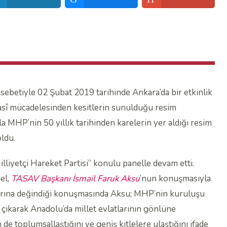
ebetiyle 02 Şubat 2019 tarihinde Ankara’da bir etkinlik
iyasî mücadelesinden kesitlerin sunulduğu resim
ıyla MHP’nin 50 yıllık tarihinden karelerin yer aldığı resim
oldu.
liyetçi Hareket Partisi” konulu panelle devam etti.
nel,
TASAV Başkanı İsmail Faruk Aksu
’nun konuşmasıyla
şlarına değindiği konuşmasında Aksu; MHP’nin kuruluşu
an çıkarak Anadolu’da millet evlatlarının gönlüne
 de toplumsallaştığını ve geniş kitlelere ulaştığını ifade