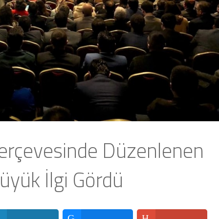
 Çerçevesinde Düzenlenen
üyük İlgi Gördü