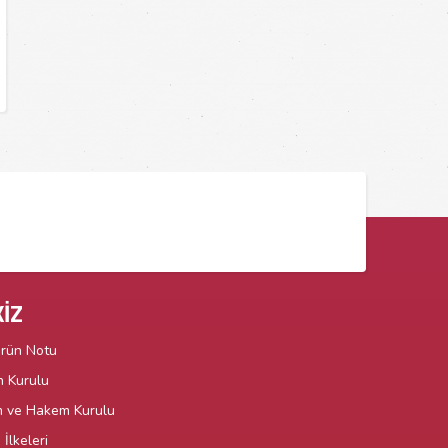
İZ
örün Notu
n Kurulu
m ve Hakem Kurulu
İlkeleri