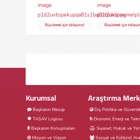
Büyütmek için tıklayınız!
Büyütmek için tıklayın
Kurumsal
Araştırma Merk
Başkanın Mesajı
Dış Politika ve Güvenli
TASAV Logosu
Ekonomi, Enerji ve Tekn
Başkanın Konuşmaları
Siyaset, Hukuk ve Yön
Misyon ve Vizyon
Sosyal ve Kültürel Ara