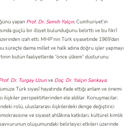
üğünü yapan
Prof. Dr. Semih Yalçın
, Cumhuriyet’in
sında güçlü bir illiyet bulunduğunu belirtti ve bu fikrî
üzerinden izah etti. MHP’nin Türk siyasetinde 1969’dan
bu süreçte daima millet ve halk adına doğru işler yapmayı
partinin bütün faaliyetlerde “önce ülkem” düsturunu
Prof. Dr. Turgay Uzun
ve
Doç. Dr. Yalçın Sarıkaya
;
ze Türk siyasî hayatında ifade ettiği anlam ve önemi
sı ilişkiler perspektiflerinden ele aldılar. Konuşmacılar;
deki rolü, uluslararası ilişkilerdeki denge değiştirici
okrasisine ve siyaset ahlâkına katkıları, kültürel kimlik
tasavvurunun oluşumundaki belirleyici etkileri üzerinde