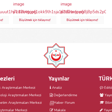
ız!
Büyütmek için tıklayınız!
Büyütmek için tıklayınız!
ezleri
Yayınlar
TÜRK
k Araştırmaları Merkezi
Analiz
Edit
oloji Araştırmaları Merkezi
Değerlendirme
Yayı
etim Araştırmaları Merkezi
Haber-Yorum
Bili
ştırmalar Merkezi
Makale
Yayın 